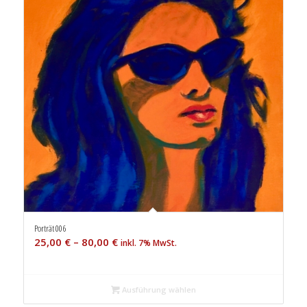
Porträt 006
25,00
€
–
80,00
€
inkl. 7% MwSt.
Ausführung wählen