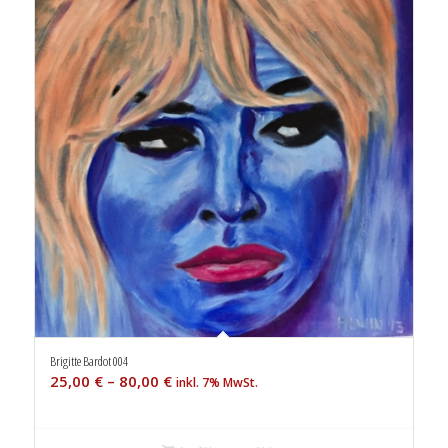
Brigitte Bardot 004
25,00
€
–
80,00
€
inkl. 7% MwSt.