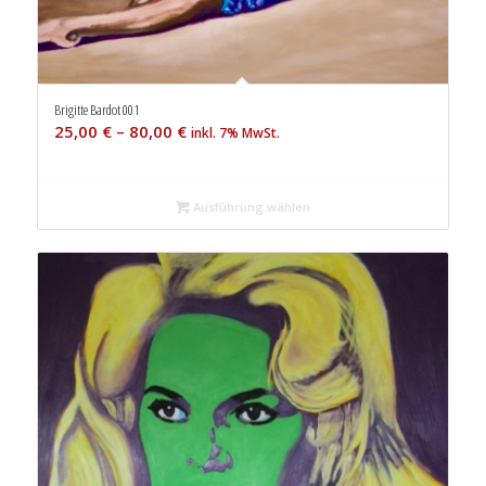
Brigitte Bardot 001
25,00
€
–
80,00
€
inkl. 7% MwSt.
Ausführung wählen