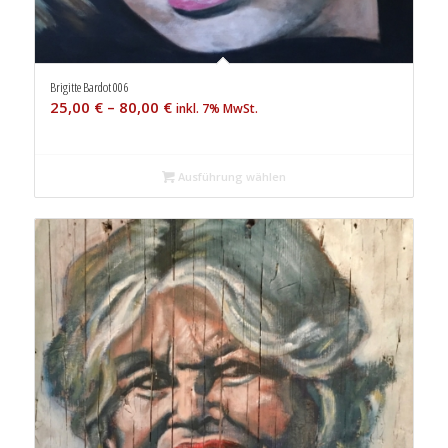
Brigitte Bardot 006
25,00
€
–
80,00
€
inkl. 7% MwSt.
Ausführung wählen