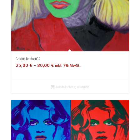
Brigitte Bardot 002
25,00
€
–
80,00
€
inkl. 7% MwSt.
Ausführung wählen