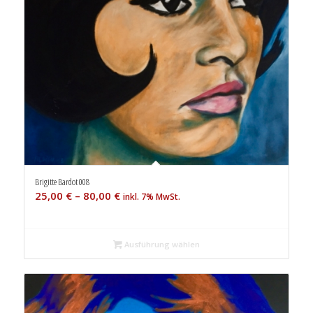
Brigitte Bardot 008
25,00
€
–
80,00
€
inkl. 7% MwSt.
Ausführung wählen