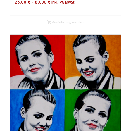
25,00
€
–
80,00
€
inkl. 7% MwSt.
Ausführung wählen