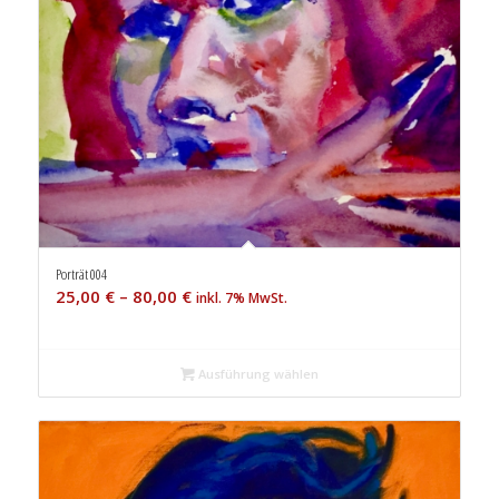
Porträt 004
25,00
€
–
80,00
€
inkl. 7% MwSt.
Ausführung wählen