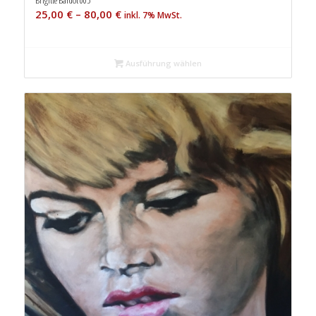
25,00
€
–
80,00
€
inkl. 7% MwSt.
Ausführung wählen