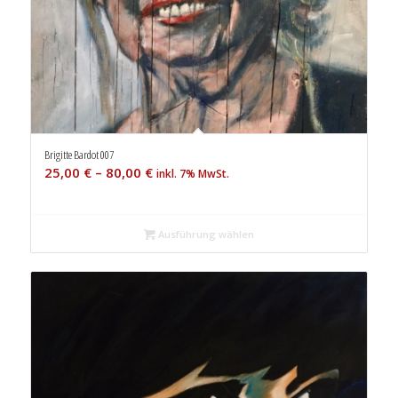
Brigitte Bardot 007
25,00
€
–
80,00
€
inkl. 7% MwSt.
Ausführung wählen