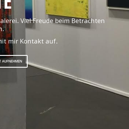
TE
Malerei. Viel Freude beim Betrachten
n.
it mir Kontakt auf.
T AUFNEHMEN