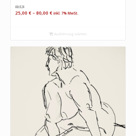
Akt 024
25,00
€
–
80,00
€
inkl. 7% MwSt.
Ausführung wählen