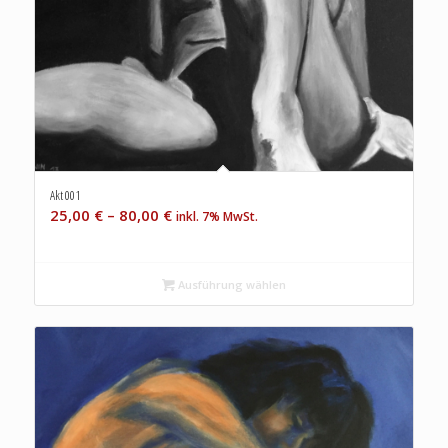
Akt 001
25,00
€
–
80,00
€
inkl. 7% MwSt.
Ausführung wählen