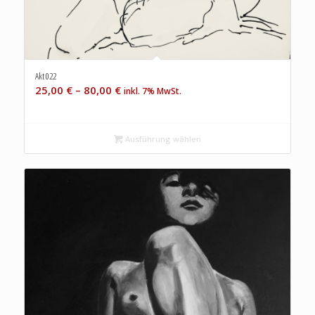
Akt 022
25,00
€
–
80,00
€
inkl. 7% MwSt.
Ausführung wählen