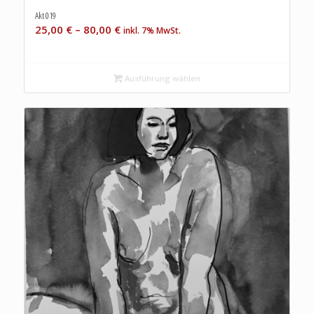
Akt 019
25,00
€
–
80,00
€
inkl. 7% MwSt.
Ausführung wählen