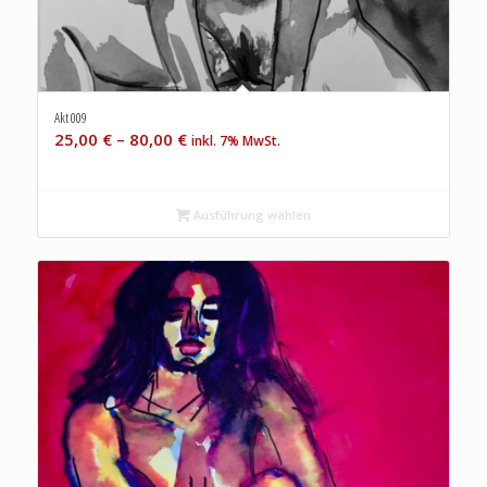
Akt 009
25,00
€
–
80,00
€
inkl. 7% MwSt.
Ausführung wählen