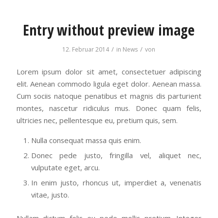
Entry without preview image
/
/
12. Februar 2014
in
News
von
Lorem ipsum dolor sit amet, consectetuer adipiscing
elit. Aenean commodo ligula eget dolor. Aenean massa.
Cum sociis natoque penatibus et magnis dis parturient
montes, nascetur ridiculus mus. Donec quam felis,
ultricies nec, pellentesque eu, pretium quis, sem.
Nulla consequat massa quis enim.
Donec pede justo, fringilla vel, aliquet nec,
vulputate eget, arcu.
In enim justo, rhoncus ut, imperdiet a, venenatis
vitae, justo.
Nullam dictum felis eu pede mollis pretium. Integer