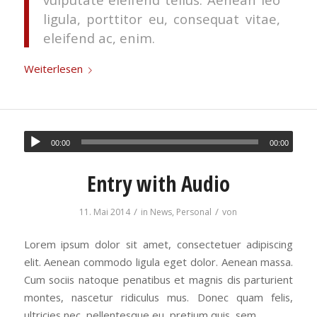
ligula, porttitor eu, consequat vitae,
eleifend ac, enim.
Weiterlesen
00:00
00:00
Entry with Audio
/
/
11. Mai 2014
in
News
,
Personal
von
Lorem ipsum dolor sit amet, consectetuer adipiscing
elit. Aenean commodo ligula eget dolor. Aenean massa.
Cum sociis natoque penatibus et magnis dis parturient
montes, nascetur ridiculus mus. Donec quam felis,
ultricies nec, pellentesque eu, pretium quis, sem.