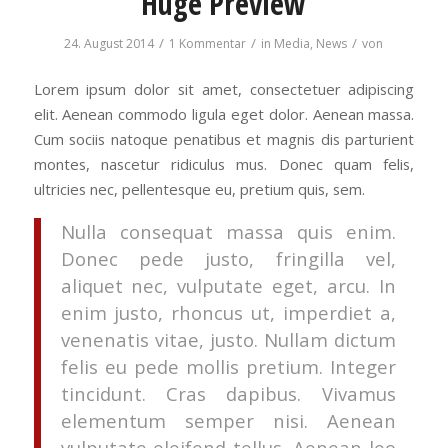
Huge Preview
/
/
/
24. August 2014
1 Kommentar
in
Media
,
News
von
Lorem ipsum dolor sit amet, consectetuer adipiscing
elit. Aenean commodo ligula eget dolor. Aenean massa.
Cum sociis natoque penatibus et magnis dis parturient
montes, nascetur ridiculus mus. Donec quam felis,
ultricies nec, pellentesque eu, pretium quis, sem.
Nulla consequat massa quis enim.
Donec pede justo, fringilla vel,
aliquet nec, vulputate eget, arcu. In
enim justo, rhoncus ut, imperdiet a,
venenatis vitae, justo. Nullam dictum
felis eu pede mollis pretium. Integer
tincidunt. Cras dapibus. Vivamus
elementum semper nisi. Aenean
vulputate eleifend tellus. Aenean leo